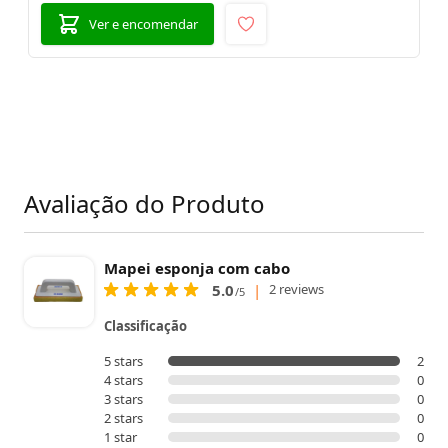
Ver e encomendar
Avaliação do Produto
Mapei esponja com cabo
5.0
|
2 reviews
/5
Classificação
5 stars
2
4 stars
0
3 stars
0
2 stars
0
1 star
0