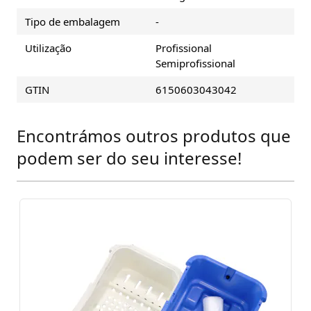
Tipo de embalagem
-
Utilização
Profissional
Semiprofissional
GTIN
6150603043042
Encontrámos outros produtos que
Press to skip carousel
podem ser do seu interesse!