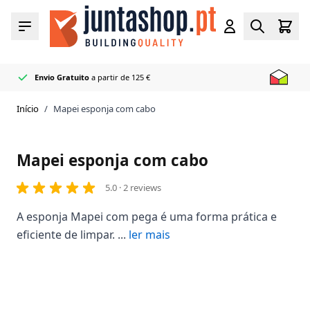
Ir para o Conteúdo
Carr
Menu
Conta
Pesquisar
Envio Gratuito
a partir de 125 €
Revendedor
+50 cores em stock
Entrega rápida
Oficial Mapei
Início
/
Mapei esponja com cabo
Mapei esponja com cabo
5.0 · 2 reviews
A esponja Mapei com pega é uma forma prática e
eficiente de limpar. ...
ler mais