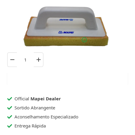
14,15 €
Inc. IVA
Em stock suficiente : 35+ Unidades
Encomende hoje, entrega na terça-feira!
Adicionar ao carrinho
Official
Mapei Dealer
Sortido Abrangente
Aconselhamento Especializado
Entrega Rápida