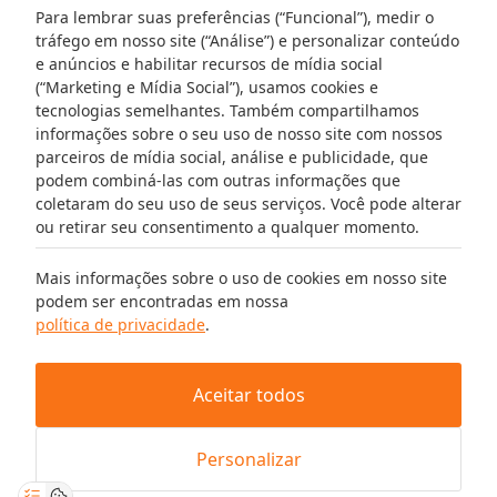
Para lembrar suas preferências (“Funcional”), medir o
Siga-nos:
Visite-nos:
tráfego em nosso site (“Análise”) e personalizar conteúdo
e anúncios e habilitar recursos de mídia social
(“Marketing e Mídia Social”), usamos cookies e
tecnologias semelhantes. Também compartilhamos
informações sobre o seu uso de nosso site com nossos
Pague em segurança com:
parceiros de mídia social, análise e publicidade, que
podem combiná-las com outras informações que
coletaram do seu uso de seus serviços. Você pode alterar
ou retirar seu consentimento a qualquer momento.
Termos e Condições
Política de Privacidade
Política de Cookies
Mais informações sobre o uso de cookies em nosso site
podem ser encontradas em nossa
Informações Legais
política de privacidade
.
All prices are including and excluding VAT
© 2026 juntashop.pt.
Aceitar todos
Personalizar