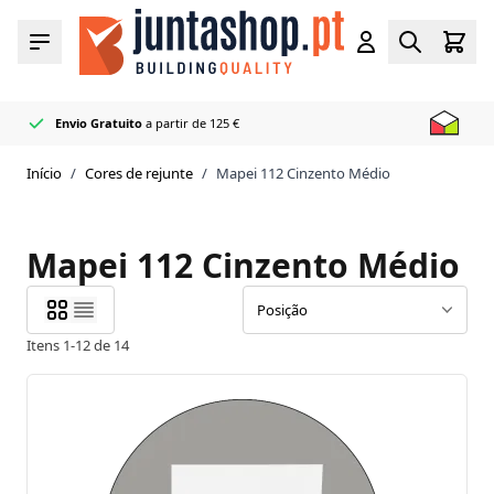
Ir para o Conteúdo
Carr
Menu
Conta
Pesquisar
Envio Gratuito
a partir de 125 €
Revendedor
+50 cores em stock
Entrega rápida
Oficial Mapei
Início
/
Cores de rejunte
/
Mapei 112 Cinzento Médio
Mapei 112 Cinzento Médio
Itens
1
-
12
de
14