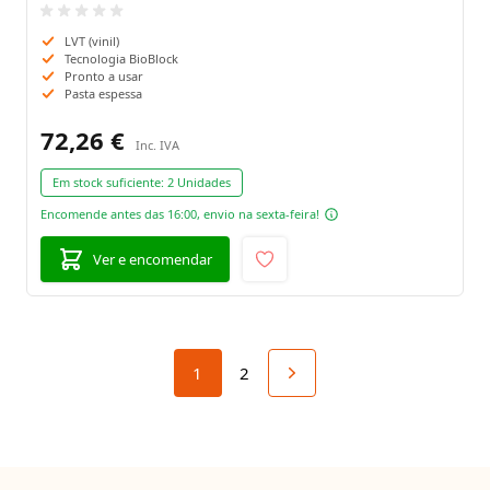
LVT (vinil)
Tecnologia BioBlock
Pronto a usar
Pasta espessa
72,26 €
Em stock suficiente:
2 Unidades
Encomende antes das 16:00, envio na sexta-feira!
Ver e encomendar
1
2
Está de momento a ler a página
Página